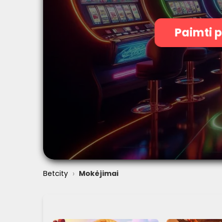
Paimti 
›
Betcity
Mokėjimai