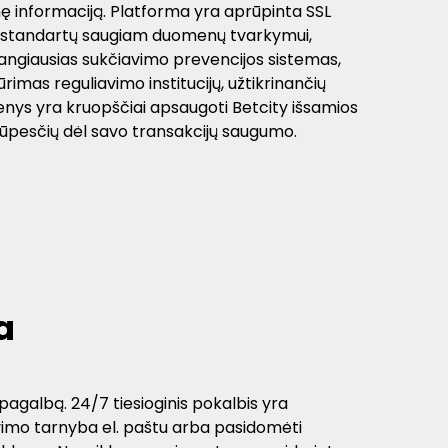
ę informaciją. Platforma yra aprūpinta SSL
 DSS standartų saugiam duomenų tvarkymui,
žangiausias sukčiavimo prevencijos sistemas,
ūrimas reguliavimo institucijų, užtikrinančių
menys yra kruopščiai apsaugoti Betcity išsamios
rūpesčių dėl savo transakcijų saugumo.
a
pagalbą. 24/7 tiesioginis pokalbis yra
navimo tarnyba el. paštu arba pasidomėti