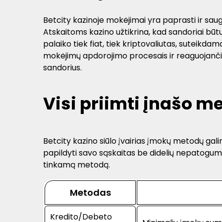
Betcity kazinoje mokėjimai yra paprasti ir saugūs
Atskaitoms kazino užtikrina, kad sandoriai būtų
palaiko tiek fiat, tiek kriptovaliutas, suteikd
mokėjimų apdorojimo procesais ir reaguojančia p
sandorius.
Visi priimti įnašo m
Betcity kazino siūlo įvairias įmokų metodų gali
papildyti savo sąskaitas be didelių nepatogumų.
tinkamą metodą.
Metodas
Kredito/Debeto