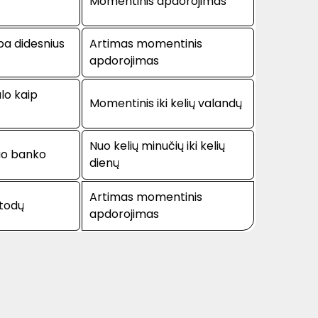
Momentinis apdorojimas
rba didesnius
Artimas momentinis
apdorojimas
lo kaip
Momentinis iki kelių valandų
Nuo kelių minučių iki kelių
nuo banko
dienų
Artimas momentinis
etodų
apdorojimas