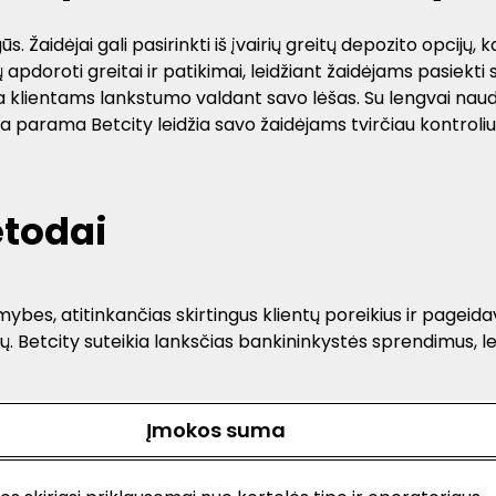
. Žaidėjai gali pasirinkti iš įvairių greitų depozito opcijų, 
 apdoroti greitai ir patikimai, leidžiant žaidėjams pasiekti
ama klientams lankstumo valdant savo lėšas. Su lengvai naud
arama Betcity leidžia savo žaidėjams tvirčiau kontroliuoti
etodai
mybes, atitinkančias skirtingus klientų poreikius ir pageida
 Betcity suteikia lanksčias bankininkystės sprendimus, lei
Įmokos suma