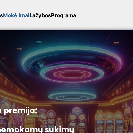
is
Mokėjimai
Lažybos
Programa
 premija:
0 nemokamų sukimų