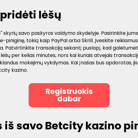
pridėti lėšų
Įnašo" skyrių savo paskyros valdymo skydelyje. Pasirinkite j
-piniginę, tokią kaip PayPal arba Skrill. Įveskite reikia
kia. Patvirtinkite transakciją sekantį puslapį, kad galėtumė
šų per kelias minutes, nors kai kuriais atvejais transakcijo
 sklandus mokėjimų vykdymas. Kai įnašas bus apdorotas, jis
city kazino.
Registruokis
dabar
 iš savo Betcity kazino pi