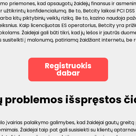
umo priemones, kad apsaugotų žaidėjų finansus ir asmenin
 ir užtikrintų konfidencialumą. Be to, Betcity laikosi PCI
ba kitų piktybinių veiklų riziką. Be to, kazino naudoja pa
iksnius. Kaip licencijuotas ES operatorius, Betcity yra priži
ams. Žaidėjai gali būti tikri, kad jų lėšos ir jautrūs duo
susitelkti į malonumą, patiriamą žaidžiant internetu, be 
Registruokis
dabar
 problemos išspręstos či
o įvairias palaikymo galimybes, kad žaidėjai gautų greitą 
ėmimais. Žaidėjai taip pat gali susisiekti su klientų aptar