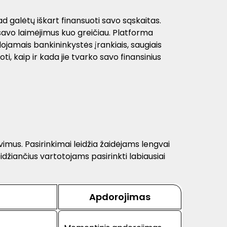
kad galėtų iškart finansuoti savo sąskaitas.
 savo laimėjimus kuo greičiau. Platforma
ojamais bankininkystės įrankiais, saugiais
, kaip ir kada jie tvarko savo finansinius
vimus. Pasirinkimai leidžia žaidėjams lengvai
džiančius vartotojams pasirinkti labiausiai
Apdorojimas