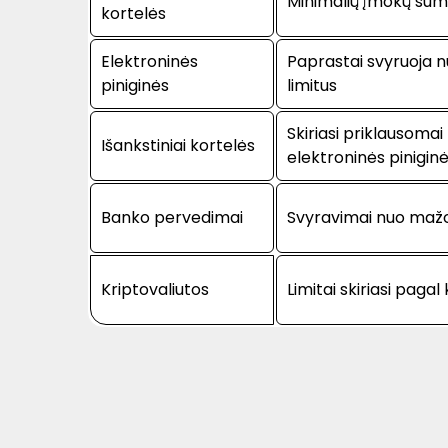
Minimalių įmokų sumo
kortelės
Elektroninės
Paprastai svyruoja nu
piniginės
limitus
Skiriasi priklausoma
Išankstiniai kortelės
elektroninės pinigin
Banko pervedimai
Svyravimai nuo mažo
Kriptovaliutos
Limitai skiriasi pagal