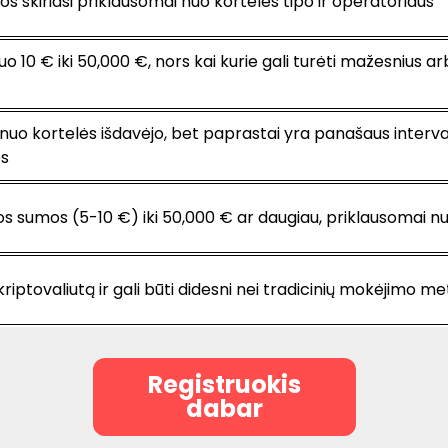
s skiriasi priklausomai nuo kortelės tipo ir operatoriaus
o 10 € iki 50,000 €, nors kai kurie gali turėti mažesnius a
i nuo kortelės išdavėjo, bet paprastai yra panašaus interva
ės
s sumos (5-10 €) iki 50,000 € ar daugiau, priklausomai 
 kriptovaliutą ir gali būti didesni nei tradicinių mokėjimo m
Registruokis
dabar