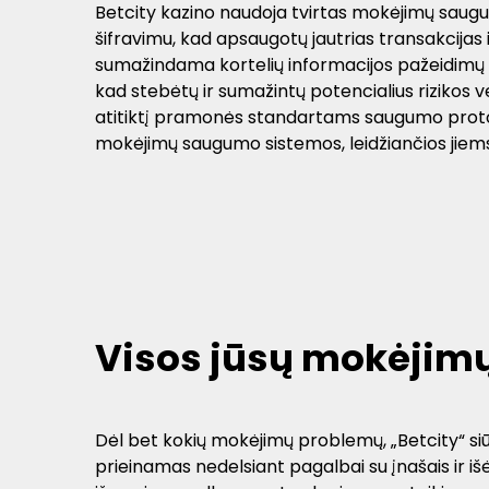
Betcity kazino naudoja tvirtas mokėjimų saug
šifravimu, kad apsaugotų jautrias transakcijas
sumažindama kortelių informacijos pažeidimų ar
kad stebėtų ir sumažintų potencialius rizikos ve
atitiktį pramonės standartams saugumo protokol
mokėjimų saugumo sistemos, leidžiančios jiems 
Visos jūsų mokėjimų
Dėl bet kokių mokėjimų problemų, „Betcity“ siūl
prieinamas nedelsiant pagalbai su įnašais ir iš