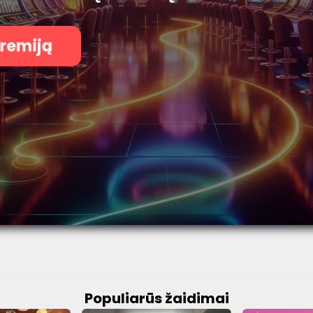
premiją
Populiarūs žaidimai