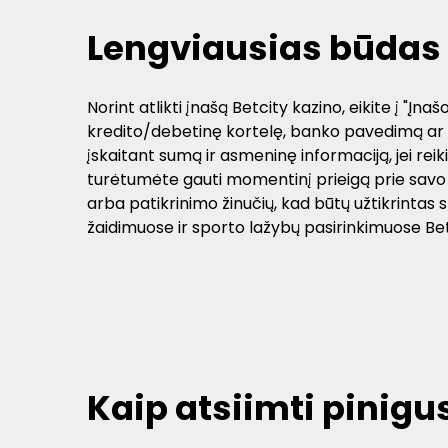
Lengviausias būdas 
Norint atlikti įnašą Betcity kazino, eikite į "
kredito/debetinę kortelę, banko pavedimą ar e
įskaitant sumą ir asmeninę informaciją, jei rei
turėtumėte gauti momentinį prieigą prie savo lė
arba patikrinimo žinučių, kad būtų užtikrintas
žaidimuose ir sporto lažybų pasirinkimuose Bet
Kaip atsiimti pinigus