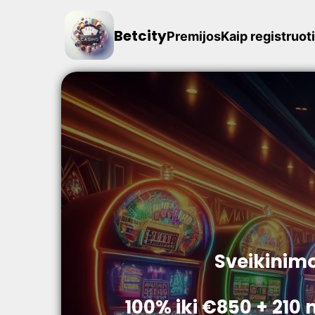
Betcity
Premijos
Kaip registruot
Sveikinimo
100% iki €850 + 21