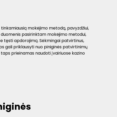
ums tinkamiausią mokėjimo metodą, pavyzdžiui,
mus duomenis pasirinktam mokėjimo metodui,
te tęsti apdorojimą. Sėkmingai patvirtinus,
s gali priklausyti nuo piniginės patvirtinimų
 taps prieinamas naudoti įvairiuose kazino
niginės