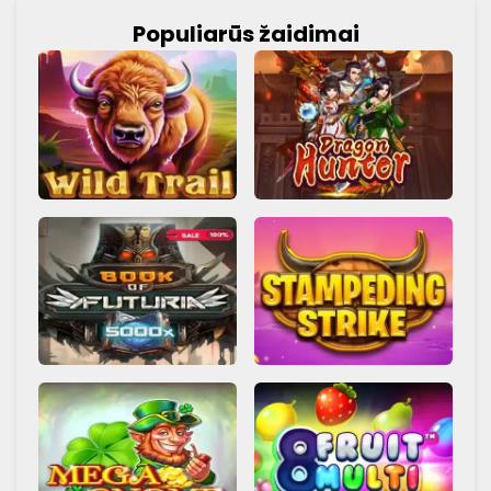
Populiarūs žaidimai