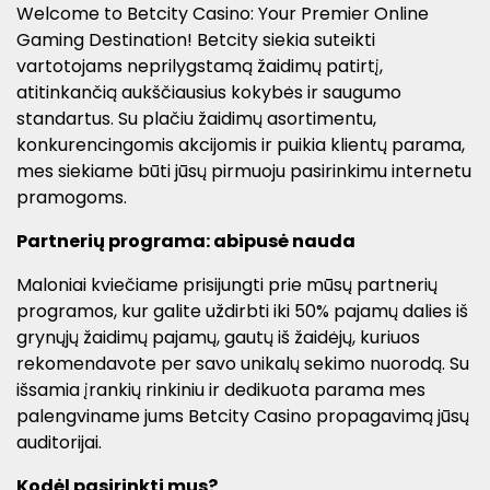
Welcome to Betcity Casino: Your Premier Online
Gaming Destination! Betcity siekia suteikti
vartotojams neprilygstamą žaidimų patirtį,
atitinkančią aukščiausius kokybės ir saugumo
standartus. Su plačiu žaidimų asortimentu,
konkurencingomis akcijomis ir puikia klientų parama,
mes siekiame būti jūsų pirmuoju pasirinkimu internetu
pramogoms.
Partnerių programa: abipusė nauda
Maloniai kviečiame prisijungti prie mūsų partnerių
programos, kur galite uždirbti iki 50% pajamų dalies iš
grynųjų žaidimų pajamų, gautų iš žaidėjų, kuriuos
rekomendavote per savo unikalų sekimo nuorodą. Su
išsamia įrankių rinkiniu ir dedikuota parama mes
palengviname jums Betcity Casino propagavimą jūsų
auditorijai.
Kodėl pasirinkti mus?