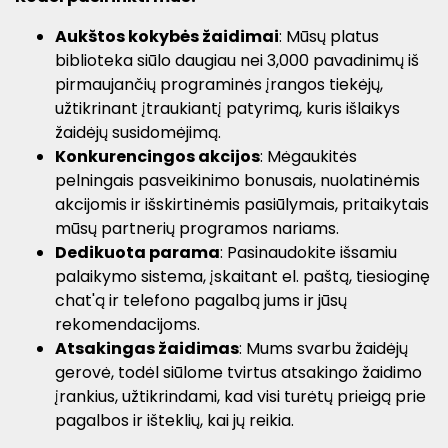
Aukštos kokybės žaidimai
: Mūsų platus
biblioteka siūlo daugiau nei 3,000 pavadinimų iš
pirmaujančių programinės įrangos tiekėjų,
užtikrinant įtraukiantį patyrimą, kuris išlaikys
žaidėjų susidomėjimą.
Konkurencingos akcijos
: Mėgaukitės
pelningais pasveikinimo bonusais, nuolatinėmis
akcijomis ir išskirtinėmis pasiūlymais, pritaikytais
mūsų partnerių programos nariams.
Dedikuota parama
: Pasinaudokite išsamiu
palaikymo sistema, įskaitant el. paštą, tiesioginę
chat'ą ir telefono pagalbą jums ir jūsų
rekomendacijoms.
Atsakingas žaidimas
: Mums svarbu žaidėjų
gerovė, todėl siūlome tvirtus atsakingo žaidimo
įrankius, užtikrindami, kad visi turėtų prieigą prie
pagalbos ir išteklių, kai jų reikia.