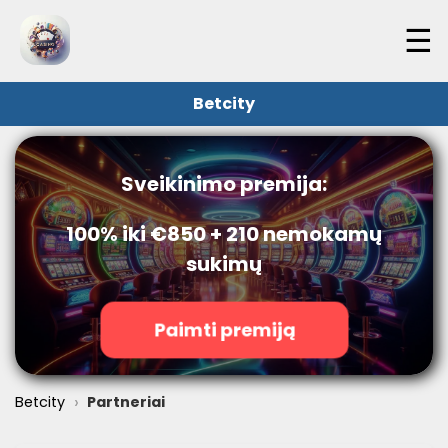
☰
Betcity
Sveikinimo premija:
100% iki €850 + 210 nemokamų
sukimų
Paimti premiją
›
Betcity
Partneriai