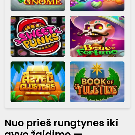
Nuo prieš rungtynes iki
gyvo žaidimo —