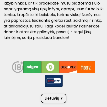
lažybininkas, ar tik pradedate, mūsų platforma siūlo
neprilygstamą visų tipų lažybų aprėptį. Nuo futbolo iki
teniso, krepšinio iki beisbolo, turime viską! Naršymas
yra paprastas, leidžiantis greitai rasti žaidimą ir rinką,
atitinkančią jūsų stilių. Taigi, kodėl laukti? Pasinerkite
dabar ir atraskite galimybių pasaulį - tegul jūsų
laimėjimų serija prasideda šiandien!
Lietuvių
▾