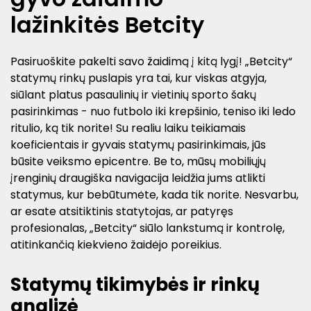
lažinkitės Betcity
Pasiruoškite pakelti savo žaidimą į kitą lygį! „Betcity“
statymų rinkų puslapis yra tai, kur viskas atgyja,
siūlant platus pasaulinių ir vietinių sporto šakų
pasirinkimas - nuo futbolo iki krepšinio, teniso iki ledo
ritulio, ką tik norite! Su realiu laiku teikiamais
koeficientais ir gyvais statymų pasirinkimais, jūs
būsite veiksmo epicentre. Be to, mūsų mobiliųjų
įrenginių draugiška navigacija leidžia jums atlikti
statymus, kur bebūtumėte, kada tik norite. Nesvarbu,
ar esate atsitiktinis statytojas, ar patyręs
profesionalas, „Betcity“ siūlo lankstumą ir kontrolę,
atitinkančią kiekvieno žaidėjo poreikius.
Statymų tikimybės ir rinkų
analizė