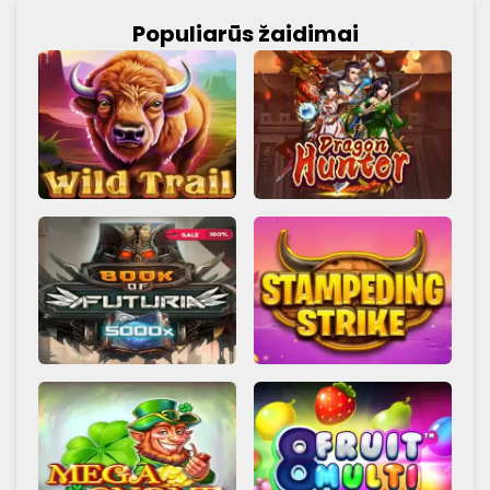
Populiarūs žaidimai