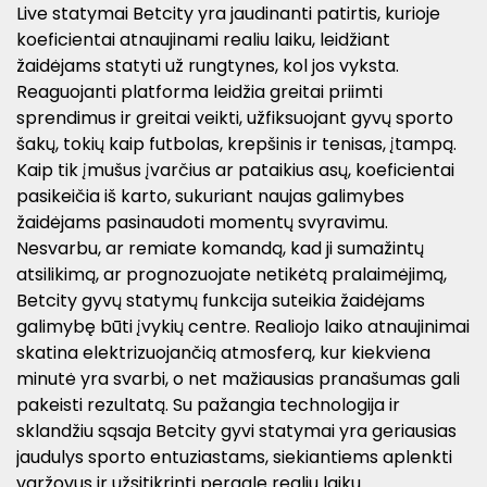
Live statymai Betcity yra jaudinanti patirtis, kurioje
koeficientai atnaujinami realiu laiku, leidžiant
žaidėjams statyti už rungtynes, kol jos vyksta.
Reaguojanti platforma leidžia greitai priimti
sprendimus ir greitai veikti, užfiksuojant gyvų sporto
šakų, tokių kaip futbolas, krepšinis ir tenisas, įtampą.
Kaip tik įmušus įvarčius ar pataikius asų, koeficientai
pasikeičia iš karto, sukuriant naujas galimybes
žaidėjams pasinaudoti momentų svyravimu.
Nesvarbu, ar remiate komandą, kad ji sumažintų
atsilikimą, ar prognozuojate netikėtą pralaimėjimą,
Betcity gyvų statymų funkcija suteikia žaidėjams
galimybę būti įvykių centre. Realiojo laiko atnaujinimai
skatina elektrizuojančią atmosferą, kur kiekviena
minutė yra svarbi, o net mažiausias pranašumas gali
pakeisti rezultatą. Su pažangia technologija ir
sklandžiu sąsaja Betcity gyvi statymai yra geriausias
jaudulys sporto entuziastams, siekiantiems aplenkti
varžovus ir užsitikrinti pergalę realiu laiku.