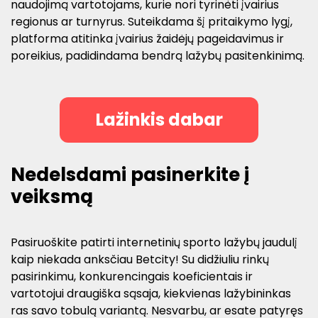
naudojimą vartotojams, kurie nori tyrinėti įvairius
regionus ar turnyrus. Suteikdama šį pritaikymo lygį,
platforma atitinka įvairius žaidėjų pageidavimus ir
poreikius, padidindama bendrą lažybų pasitenkinimą.
Lažinkis dabar
Nedelsdami pasinerkite į
veiksmą
Pasiruoškite patirti internetinių sporto lažybų jaudulį
kaip niekada anksčiau Betcity! Su didžiuliu rinkų
pasirinkimu, konkurencingais koeficientais ir
vartotojui draugiška sąsaja, kiekvienas lažybininkas
ras savo tobulą variantą. Nesvarbu, ar esate patyręs