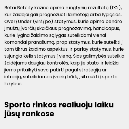
Betai Betcity kazino apima rungtynių rezultatą (1X2),
kur žaidėjai gali prognozuoti laimėtoją arba lygiąsias,
Over/Under (virš/po) statymus, kurie apima bendro
įmuštų įvarčių skaičiaus prognozavimą, handicapus,
kurie lygina žaidimo sąlygas suteikdami vienai
komandai pranašumą, prop statymus, kurie sutelkti į
tam tikrus žaidimo aspektus, ir parlay statymus, kurie
sujungia kelis statymus į vieną. Šios galimybės suteikia
žaidėjams daugiau kontrolės, kaip jie stato, ir leidžia
jiems pritaikyti savo patirtį pagal strategiją ar
intuiciją, suteikdamos įvairių būdų įsitraukti į sporto
lažybas.
Sporto rinkos realiuoju laiku
jūsų rankose