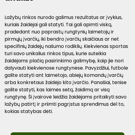
Lažybų rinkos nurodo galimus rezultatus ar įvykius,
kuriais žaidėjai gali statyti. Tai gali apimti viską,
pradedant nuo paprastų rungtynių laimėtojų ir
pirmųjų įvarčių, iki bendro įvarčių skaičiaus ar net
specifinių žaidėjų našumo rodiklių. Kiekvienas sportas
turi savo unikalius rinkos tipus, kurie suteikia
žaidėjams plačią pasirinkimo galimybę, kaip jie nori
dalyvauti kiekvienose rungtynėse. Pavyzdžiui, futbole
galite statyti ant laimėtojo, abiejų komandų įvarčių
arba konkretaus žaidėjo kito įvarčio. Panašiai, tenise
galite statyti, kas laimės setą, žaidimą ar visą
rungtynę. Ši įvairovė leidžia žaidėjams pritaikyti savo
lažybų patirtį ir priimti pagrįstus sprendimus dėl to,
kokias statybas dėti.