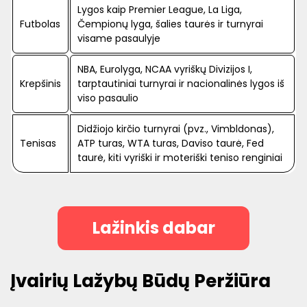
Lygos kaip Premier League, La Liga,
Futbolas
Čempionų lyga, šalies taurės ir turnyrai
visame pasaulyje
NBA, Eurolyga, NCAA vyriškų Divizijos I,
Krepšinis
tarptautiniai turnyrai ir nacionalinės lygos iš
viso pasaulio
Didžiojo kirčio turnyrai (pvz., Vimbldonas),
Tenisas
ATP turas, WTA turas, Daviso taurė, Fed
taurė, kiti vyriški ir moteriški teniso renginiai
Lažinkis dabar
Įvairių Lažybų Būdų Peržiūra