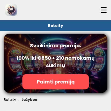
☰
Betcity
Sveikinimo premija:
100% iki €850 + 210 nemokamų
sukimų
Paimti premiją
›
Betcity
Lažybos