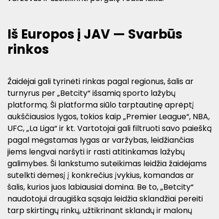
Iš Europos į JAV — Svarbūs
rinkos
Žaidėjai gali tyrinėti rinkas pagal regionus, šalis ar
turnyrus per „Betcity“ išsamią sporto lažybų
platformą. Ši platforma siūlo tarptautinę aprėptį
aukščiausios lygos, tokios kaip „Premier League“, NBA,
UFC, „La Liga“ ir kt. Vartotojai gali filtruoti savo paiešką
pagal mėgstamas lygas ar varžybas, leidžiančias
jiems lengvai naršyti ir rasti atitinkamas lažybų
galimybes. Ši lankstumo suteikimas leidžia žaidėjams
sutelkti dėmesį į konkrečius įvykius, komandas ar
šalis, kurios juos labiausiai domina. Be to, „Betcity“
naudotojui draugiška sąsaja leidžia sklandžiai pereiti
tarp skirtingų rinkų, užtikrinant sklandų ir malonų